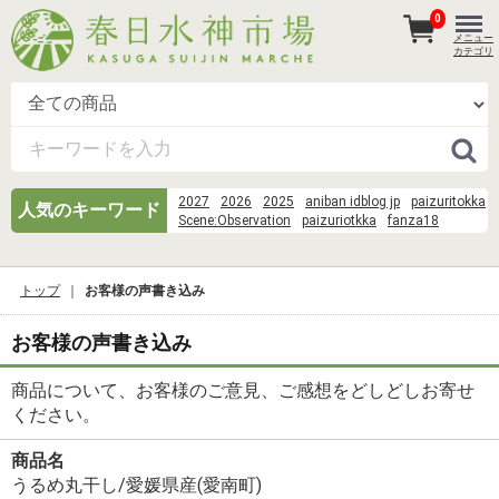
0
メニュー
カテゴリ
2027
2026
2025
aniban idblog jp
paizuritokka
人気のキーワード
Scene:Observation
paizuriotkka
fanza18
あさり
そうめん 麺
danbooru huge
goku-tv-pics
danbooru gown
Scene%3AObservation Room%3Arin tohsaka%2Cshirou 
トップ
お客様の声書き込み
eachother)%2Cissei%2Cayako%2CKaede Makidera%
Saegusa%2Cartoria%2Carcher%2Cgilgamesh%2Cme
chulainn%2Cmedusa%2Cluvia%2Ctokiomi%2Ckariya%
お客様の声書き込み
suisei danbooru
suisei
norakuro kun 39
wood
danbooru dress
商品について、お客様のご意見、ご感想をどしどしお寄せ
%E3%83%87%E3%83%AC%E3%82%B9%E3%83%86
%E3%82%A2%E3%82%A4%E3%83%89%E3%83%AB
ください。
商品名
うるめ丸干し/愛媛県産(愛南町)