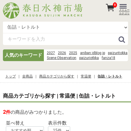
0
メニュー
カテゴリ
2027
2026
2025
aniban idblog jp
paizuritokka
人気のキーワード
Scene:Observation
paizuriotkka
fanza18
そうめん 麺
danbooru %E9%B3%B4%E6%B9%96
%E3%83%99%E3%83%93%E3%83%BC%E3%82%B5%
%E7%95%AA%E7%B5%84%E8%A1%A8
トップ
全商品
商品カテゴリから探す
常温便
缶詰・レトルト
%E9%9D%92%E6%A3%AE
danbooru dress
danbooru huge
Scene%3AObservation Room%3Arin tohsaka%2Cshirou 
eachother)%2Cissei%2Cayako%2CKaede Makidera%
商品カテゴリから探す | 常温便 | 缶詰・レトルト
Saegusa%2Cartoria%2Carcher%2Cgilgamesh%2Cme
chulainn%2Cmedusa%2Cluvia%2Ctokiomi%2Ckariya%
goku-tv-pics
norakuro kun 39
aniban
2
件
の商品がみつかりました。
%C4%B1%C5%9F%C4%B1n karacamp3 indir dur
wood
並べ替え
表示件数