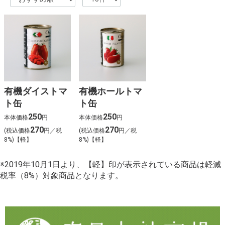
有機ダイストマ
有機ホールトマ
ト缶
ト缶
250
250
本体価格
円
本体価格
円
270
270
(税込価格
円／税
(税込価格
円／税
8%)【軽】
8%)【軽】
※2019年10月1日より、【軽】印が表示されている商品は軽減
税率（8%）対象商品となります。