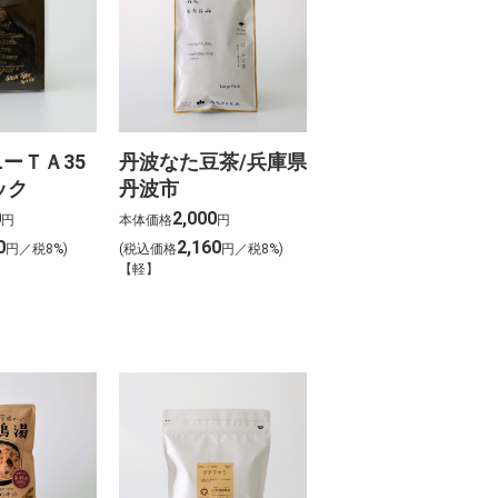
ーＴＡ35
丹波なた豆茶/兵庫県
ック
丹波市
0
2,000
円
本体価格
円
0
2,160
円／税8%)
(税込価格
円／税8%)
【軽】