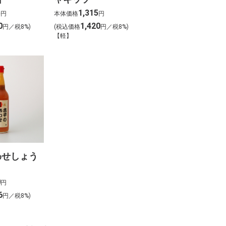
5
1,315
円
本体価格
円
0
1,420
円／税8%)
(税込価格
円／税8%)
【軽】
わせしょう
0
円
6
円／税8%)