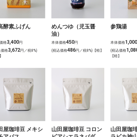
高酵素ふげん
めんつゆ（児玉醤
参鶏湯
油）
3,400
450
1,00
価格
円
本体価格
円
本体価格
3,672
486
1,08
込価格
円／税8%)
(税込価格
円／税8%)【軽】
(税込価格
】
【軽】
田屋珈琲豆 メキシ
山田屋珈琲豆 コロン
山田屋珈琲
チアパス
ビアシエラネバダ
ラビカ神