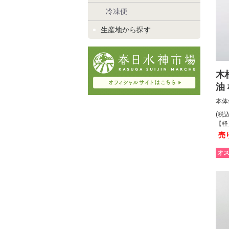
冷凍便
生産地から探す
木
油
本体
(税
【軽
売
オ