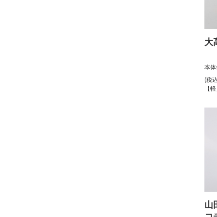
大
本体
(税
【軽
山
コ