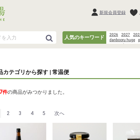
新規会員登録
2026
2027
202
人気のキーワード
danbooru huge
p
Scene:Observatio
danbooru %E9%
Scene%3AObservat
eachother)%2Cis
Saegusa%2Carto
品カテゴリから探す | 常温便
chulainn%2Cmedu
wood
suisei da
7
件
の商品がみつかりました。
2
3
4
5
次へ