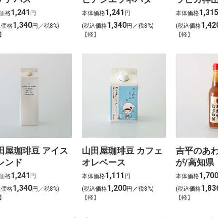
1,241
1,241
1,31
価格
円
本体価格
円
本体価格
1,340
1,340
1,42
込価格
円／税8%)
(税込価格
円／税8%)
(税込価格
】
【軽】
【軽】
田屋珈琲豆 アイス
山田屋珈琲豆 カフェ
吉平のあ
レンド
オレベース
が/高知県
1,241
1,111
1,70
価格
円
本体価格
円
本体価格
1,340
1,200
1,83
込価格
円／税8%)
(税込価格
円／税8%)
(税込価格
】
【軽】
【軽】