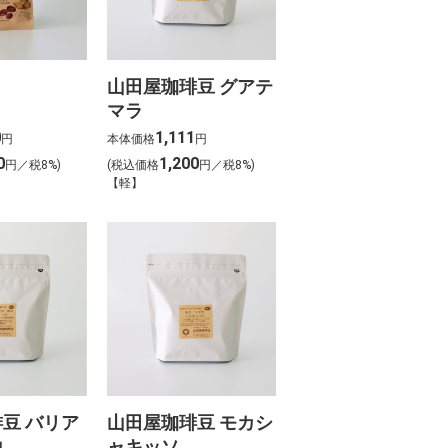
山田屋珈琲豆 グアテ
マラ
0
1,111
円
本体価格
円
0
1,200
円／税8%)
(税込価格
円／税8%)
【軽】
豆 バリア
山田屋珈琲豆 モカシ
山
ャキッソ