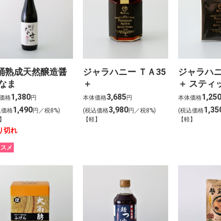
桶熟成天然醸造醤
ジャラハニー ＴＡ35
ジャラハニ
 なま
＋
＋ スティ
1,380
3,685
1,25
価格
円
本体価格
円
本体価格
1,490
3,980
1,35
込価格
円／税8%)
(税込価格
円／税8%)
(税込価格
】
【軽】
【軽】
り切れ
ススメ