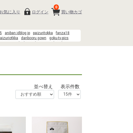
0
お気に入り
ログイン
買い物カゴ
5
aniban idblog jp
paizuritokka
fanza18
aizuriotkka
danbooru gown
goku-tv-pics
n
あさり
danbooru dress
norakuro kun 39
B3%B4%E6%B9%96
danbooru honkai
ion Room%3Arin tohsaka%2Cshirou emiya(rin and shirou sit next to
sei%2Cayako%2CKaede Makidera%2CKane Himuro%2CYukika
ria%2Carcher%2Cgilgamesh%2Cmedea%2Csakura%2Cshinji%2Ckirei%2Ccu
sa%2Cluvia%2Ctokiomi%2Ckariya%2Ckiritsugu%2Cirisviel%2Cillya%2Cwaver%2C
nbooru
そうめん 麺
並べ替え
表示件数