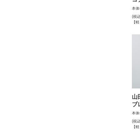
本体
(税
【軽
山
ブ
本体
(税
【軽