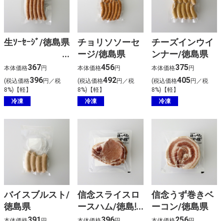
生ｿｰｾｰｼﾞ/徳島県
チョリソソーセ
チーズインウイ
ージ/徳島県
ンナー/徳島県
367
456
375
本体価格
円
本体価格
円
本体価格
円
396
492
405
(税込価格
円／税
(税込価格
円／税
(税込価格
円／税
8%)【軽】
8%)【軽】
8%)【軽】
冷凍
冷凍
冷凍
バイスブルスト/
信念スライスロ
信念うず巻きベ
徳島県
ースハム/徳島県
ーコン/徳島県
391
396
256
本体価格
円
本体価格
円
本体価格
円