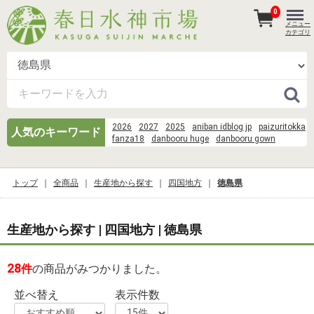
0
メニュー
カテゴリ
2026
2027
2025
aniban idblog jp
paizuritokka
人気のキーワード
fanza18
danbooru huge
danbooru gown
goku-tv-pics
Scene:Observation
あさり
paizuriotkka
danbooru dress
norakuro kun 39
danbooru %E9%B3%B4%E6%B9%96
トップ
全商品
生産地から探す
四国地方
徳島県
danbooru honkai
Scene%3AObservation Room%3Arin tohsaka%2Cshirou 
eachother)%2Cissei%2Cayako%2CKaede Makidera%
Saegusa%2Cartoria%2Carcher%2Cgilgamesh%2Cme
生産地から探す | 四国地方 | 徳島県
chulainn%2Cmedusa%2Cluvia%2Ctokiomi%2Ckariya%
wood
suisei danbooru
そうめん 麺
28
件
の商品がみつかりました。
並べ替え
表示件数