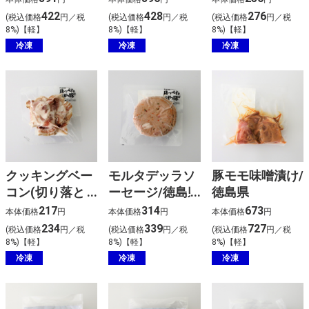
422
428
276
(税込価格
円／税
(税込価格
円／税
(税込価格
円／税
8%)【軽】
8%)【軽】
8%)【軽】
冷凍
冷凍
冷凍
クッキングベー
モルタデッラソ
豚モモ味噌漬け/
コン(切り落と
ーセージ/徳島県
徳島県
し)/徳島県
217
314
673
本体価格
円
本体価格
円
本体価格
円
234
339
727
(税込価格
円／税
(税込価格
円／税
(税込価格
円／税
8%)【軽】
8%)【軽】
8%)【軽】
冷凍
冷凍
冷凍