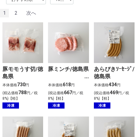
1
2
次へ
豚モモうす切/徳
豚ミンチ/徳島県
あらびきｿｰｾｰｼﾞ/
島県
徳島県
730
618
434
本体価格
円
本体価格
円
本体価格
円
788
667
469
(税込価格
円／税
(税込価格
円／税
(税込価格
円／税
8%)【軽】
8%)【軽】
8%)【軽】
冷凍
冷凍
冷凍