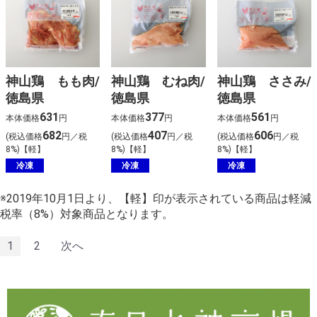
神山鶏 もも肉/
神山鶏 むね肉/
神山鶏 ささみ/
徳島県
徳島県
徳島県
631
377
561
本体価格
円
本体価格
円
本体価格
円
682
407
606
(税込価格
円／税
(税込価格
円／税
(税込価格
円／税
8%)【軽】
8%)【軽】
8%)【軽】
冷凍
冷凍
冷凍
※2019年10月1日より、【軽】印が表示されている商品は軽減
税率（8%）対象商品となります。
1
2
次へ