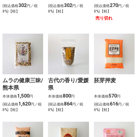
302
302
270
(税込価格
円／税
(税込価格
円／税
(税込価格
円／税
8%)【軽】
8%)【軽】
8%)【軽】
売り切れ
ムラの健康三昧/
古代の香り/愛媛
胚芽押麦
熊本県
県
1,500
800
570
本体価格
円
本体価格
円
本体価格
円
1,620
864
616
(税込価格
円／税
(税込価格
円／税
(税込価格
円／税
8%)【軽】
8%)【軽】
8%)【軽】