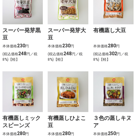
スーパー発芽黒
スーパー発芽大
有機蒸し大豆
豆
豆
230
230
280
本体価格
円
本体価格
円
本体価格
円
248
248
302
(税込価格
円／税
(税込価格
円／税
(税込価格
円／税
8%)【軽】
8%)【軽】
8%)【軽】
有機蒸しミック
有機蒸しひよこ
３色の蒸しキヌ
スビーンズ
豆
ア
280
280
250
本体価格
円
本体価格
円
本体価格
円