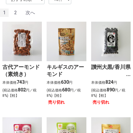
1
2
次へ
古代アーモンド
キルギスのアー
讃州大黒/香川県
（素焼き）
モンド
743
630
824
本体価格
円
本体価格
円
本体価格
円
802
680
890
(税込価格
円／税
(税込価格
円／税
(税込価格
円／税
8%)【軽】
8%)【軽】
8%)【軽】
売り切れ
売り切れ