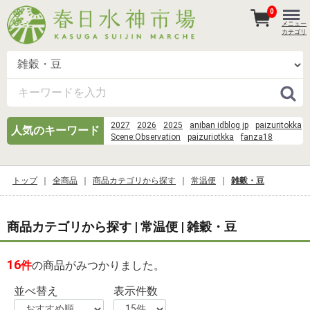
0
メニュー
カテゴリ
2027
2026
2025
aniban idblog jp
paizuritokka
人気のキーワード
Scene:Observation
paizuriotkka
fanza18
そうめん 麺
danbooru huge
danbooru %E9%B3%B4%E6%B9%96
%E3%83%99%E3%83%93%E3%83%BC%E3%82%B5%
トップ
全商品
商品カテゴリから探す
常温便
雑穀・豆
%E7%95%AA%E7%B5%84%E8%A1%A8
%E9%9D%92%E6%A3%AE
danbooru dress
Scene%3AObservation Room%3Arin tohsaka%2Cshirou 
商品カテゴリから探す | 常温便 | 雑穀・豆
eachother)%2Cissei%2Cayako%2CKaede Makidera%
Saegusa%2Cartoria%2Carcher%2Cgilgamesh%2Cme
chulainn%2Cmedusa%2Cluvia%2Ctokiomi%2Ckariya%
16
件
の商品がみつかりました。
goku-tv-pics
norakuro kun 39
aniban
%C4%B1%C5%9F%C4%B1n karacamp3 indir dur
並べ替え
表示件数
wood