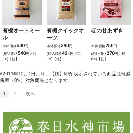
有機オートミー
有機クイックオ
ほの甘あずき
ル
ーツ
500
390
250
本体価格
円
本体価格
円
本体価格
円
540
421
270
(税込価格
円／税
(税込価格
円／税
(税込価格
円／税
8%)【軽】
8%)【軽】
8%)【軽】
※2019年10月1日より、【軽】印が表示されている商品は軽減
税率（8%）対象商品となります。
1
2
次へ