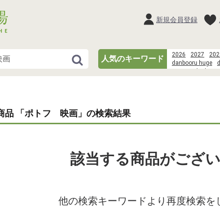
新規会員登録
2026
2027
202
人気のキーワード
danbooru huge
あさり
danboor
wood
Scene%3AObservat
eachother)%2Cis
Saegusa%2Carto
商品 「ポトフ 映画」の検索結果
chulainn%2Cmedu
paizuriotkka
dan
grupo
該当する商品がござ
他の検索キーワードより再度検索を