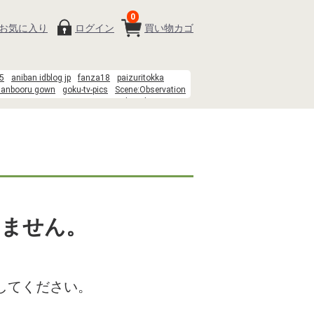
0
お気に入り
ログイン
買い物カゴ
5
aniban idblog jp
fanza18
paizuritokka
danbooru gown
goku-tv-pics
Scene:Observation
u %E9%B3%B4%E6%B9%96
norakuro kun 39
ion Room%3Arin tohsaka%2Cshirou emiya(rin and shirou sit next to
sei%2Cayako%2CKaede Makidera%2CKane Himuro%2CYukika
ria%2Carcher%2Cgilgamesh%2Cmedea%2Csakura%2Cshinji%2Ckirei%2Ccu
sa%2Cluvia%2Ctokiomi%2Ckariya%2Ckiritsugu%2Cirisviel%2Cillya%2Cwaver%2C
booru dress
suisei danbooru
danbooru honkai
いません。
してください。