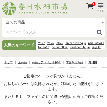
0
メニュー
カテゴリ
2027
2026
2025
aniban idblog jp
paizuritokka
人気のキーワード
fanza18
paizuriotkka
danbooru huge
あさり
Scene:Observation
goku-tv-pics
danbooru gown
そうめん 麺
danbooru %E9%B3%B4%E6%B9%96
danbooru honkai
トップ
全商品
商品カテゴリから探す
季節限定商品
骨付鶏
Scene%3AObservation Room%3Arin tohsaka%2Cshirou 
eachother)%2Cissei%2Cayako%2CKaede Makidera%
Saegusa%2Cartoria%2Carcher%2Cgilgamesh%2Cme
ご指定のページが見つかりません。
chulainn%2Cmedusa%2Cluvia%2Ctokiomi%2Ckariya%
suisei danbooru
danbooru dress
お探しのページは削除されたか、移動した可能性がござい
norakuro kun 39
wood
ます。
またＵＲＬ、ファイル名に間違いが無いか再度ご確認くだ
さい。