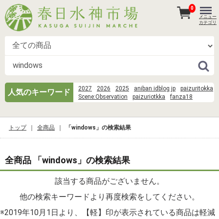
0
メニュー
カテゴリ
2027
2026
2025
aniban idblog jp
paizuritokka
人気のキーワード
Scene:Observation
paizuriotkka
fanza18
あさり
そうめん 麺
danbooru huge
goku-tv-pics
danbooru gown
Scene%3AObservation Room%3Arin tohsaka%2Cshirou 
トップ
全商品
「windows」の検索結果
eachother)%2Cissei%2Cayako%2CKaede Makidera%
Saegusa%2Cartoria%2Carcher%2Cgilgamesh%2Cme
chulainn%2Cmedusa%2Cluvia%2Ctokiomi%2Ckariya%
suisei danbooru
suisei
norakuro kun 39
wood
全商品 「windows」の検索結果
danbooru dress
蕎麦
該当する商品がございません。
他の検索キーワードより再度検索をしてください。
※2019年10月1日より、【軽】印が表示されている商品は軽減